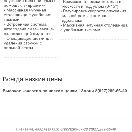
опускания пильной рамы с
- Возможность резки металла в
помощью гидравлики
плоскости и под углом (0-45°)
- Массивная чугунная
- Регулировка скорости опускания
столешница с удобными
пильной рамы с помощью
тисками
гидравлики
- Встроенная система
- Массивная чугунная столешница
автоподачи смазывающе-
с удобными тисками
охлаждающей жидкости
- Очищающие щетки для
удаления стружки с
пильной ленты
Всегда низкие цены.
Высокое качество по низким ценам ! Звони 8(927)289-66-40
г.Пенза ул. Чаадаева 66ж
8(927)289-67-38 8(927)289-66-40