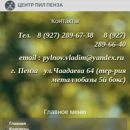
Перейти к основному содержанию
Skip to search
ЦЕНТР ПИЛ ПЕНЗА
Контакты
Тел. 8 (927) 289-67-38 8 (927)
289-66-40
email : pylnov.vladim@yandex.ru
г. Пенза ул.Чаадаева 64 (тер-рия
металлобазы 5й бокс)
Главное меню
Главная
Контакты