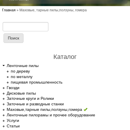
Вы здесь
Главная
»
Маховые, тарные пилы,ползуны, гомера
Поиск
Форма поиска
Каталог
Ленточные пилы
по дереву
по металлу
пищевая промышленность
Гвозди
Дисковые пилы
Заточные круги и Ролики
Заточные и разводные станки
Маховые,тарные пилы,ползуны,гомера
Ленточные пилорамы и прочее оборудование
Услуги
Статьи