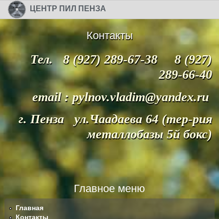
Перейти к основному содержанию
Skip to search
ЦЕНТР ПИЛ ПЕНЗА
Контакты
Тел. 8 (927) 289-67-38 8 (927)
289-66-40
email : pylnov.vladim@yandex.ru
г. Пенза ул.Чаадаева 64 (тер-рия
металлобазы 5й бокс)
Главное меню
Главная
Контакты