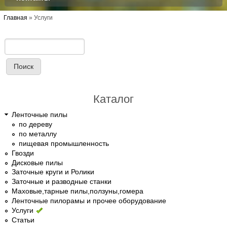
Вы здесь
Главная
»
Услуги
Поиск
Форма поиска
Каталог
Ленточные пилы
по дереву
по металлу
пищевая промышленность
Гвозди
Дисковые пилы
Заточные круги и Ролики
Заточные и разводные станки
Маховые,тарные пилы,ползуны,гомера
Ленточные пилорамы и прочее оборудование
Услуги
Статьи