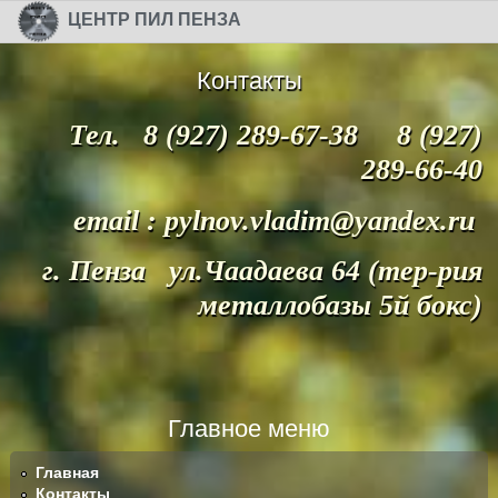
Перейти к основному содержанию
Skip to search
ЦЕНТР ПИЛ ПЕНЗА
Контакты
Тел. 8 (927) 289-67-38 8 (927)
289-66-40
email : pylnov.vladim@yandex.ru
г. Пенза ул.Чаадаева 64 (тер-рия
металлобазы 5й бокс)
Главное меню
Главная
Контакты