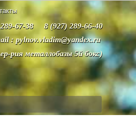
такты
 289-67-38 8 (927) 289-66-40
ail : pylnov.vladim@yandex.ru
тер-рия металлобазы 5й бокс)