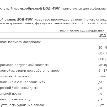
ильный кромкообрезной ЦОД–450Л
применяется для эффективно
.
ной
станок ЦОД-450Л
имеет все преимущества популярного станкаЦ
в конструкции станка, функциональные возможности станка осталис
технические характеристики
ЦОД-
абатываемого материала:
10 - 
60 - 
800 -
раз­мера получаемой заготовки
между
аемой заготовки при работе по упору
5 - 1
и пильной каретки
ручн
пиления в 2-х направлениях
да
резной / обрезной доски
да
ыльной доски
нет
йку, штакетник и т.д.
да
установки удаления опилок
нет