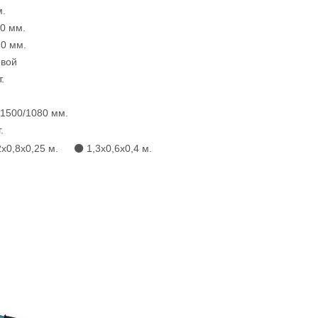
м.
0 мм.
20 мм.
овой
.
/1500/1080 мм.
.
2х0,8х0,25 м. ⚫ 1,3х0,6х0,4 м.