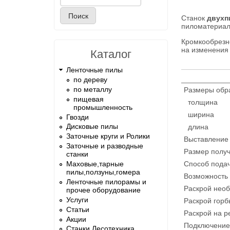
Форма поиска
Станок
двухп
пиломатериал
Кромкообрез
на изменения 
Каталог
Ленточные пилы
по дереву
по металлу
Размеры обр
пищевая
толщина
промышленность
ширина
Гвозди
Дисковые пилы
длина
Заточные круги и Ролики
Выставление 
Заточные и разводные
Размер получ
станки
Маховые,тарные
Способ подач
пилы,ползуны,гомера
Возможность 
Ленточные пилорамы и
Раскрой необ
прочее оборудование
Услуги
Раскрой горб
Статьи
Раскрой на ре
Акции
Подключение 
Станки Лесотехника