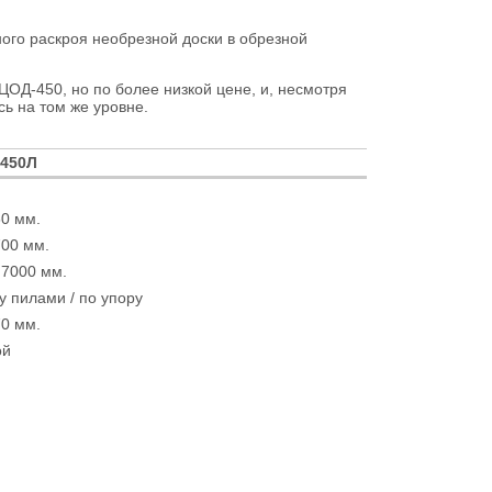
го раскроя необрезной доски в обрезной
ОД-450, но по более низкой цене, и, несмотря
ь на том же уровне.
450Л
60 мм.
700 мм.
 7000 мм.
 пилами / по упору
70 мм.
ой