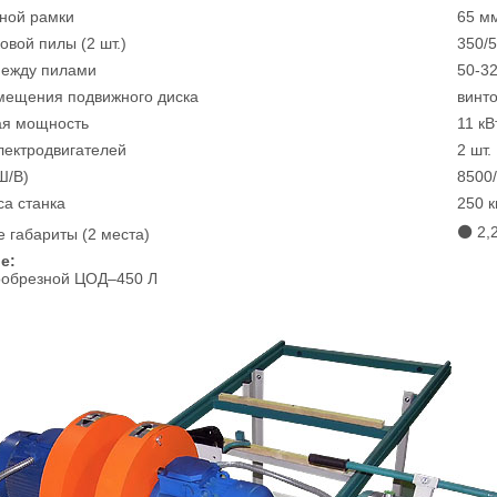
ной рамки
65 м
овой пилы (2 шт.)
350/5
между пилами
50-3
мещения подвижного диска
винт
ая мощность
11 кВт
лектродвигателей
2 шт.
Ш/В)
8500
а станка
250 кг
⚫ 2,
 габариты (2 места)
ие:
ообрезной ЦОД–450 Л