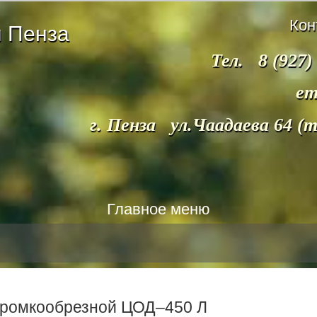
Кон
 Пенза
Тел. 8 (927)
em
г. Пенза ул.Чаадаева 64 (
Главное меню
кромкообрезной ЦОД–450 Л