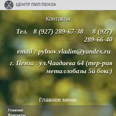
Перейти к основному содержанию
Skip to search
ЦЕНТР ПИЛ ПЕНЗА
Контакты
Тел. 8 (927) 289-67-38 8 (927)
289-66-40
email : pylnov.vladim@yandex.ru
г. Пенза ул.Чаадаева 64 (тер-рия
металлобазы 5й бокс)
Главное меню
Главная
Контакты